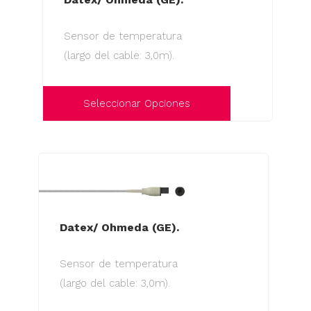
opciones
Sensor de temperatura
se
(largo del cable: 3,0m).
pueden
elegir
en
Seleccionar Opciones
la
Este
página
producto
de
tiene
producto
múltiples
variantes.
Las
Datex/ Ohmeda (GE).
opciones
Sensor de temperatura
se
(largo del cable: 3,0m).
pueden
elegir