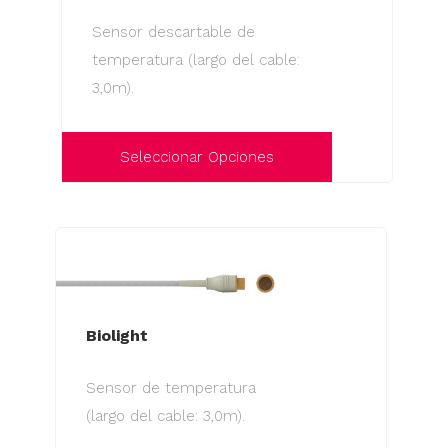
opciones
Sensor descartable de
se
temperatura (largo del cable:
pueden
3,0m).
elegir
en
la
Seleccionar Opciones
página
Este
de
producto
producto
tiene
múltiples
variantes.
Las
Biolight
opciones
Sensor de temperatura
se
(largo del cable: 3,0m).
pueden
elegir