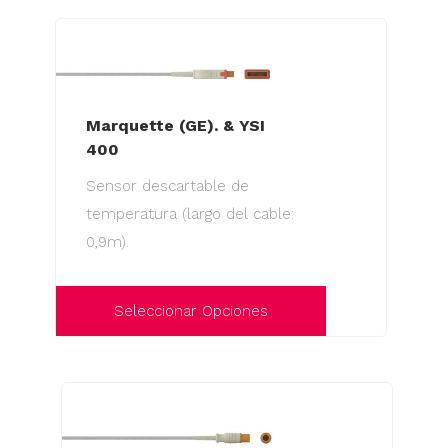
producto
de
tiene
producto
múltiples
variantes.
Las
Marquette (GE). & YSI
400
opciones
se
Sensor descartable de
pueden
temperatura (largo del cable:
elegir
0,9m).
en
la
Seleccionar Opciones
página
de
Este
producto
producto
tiene
múltiples