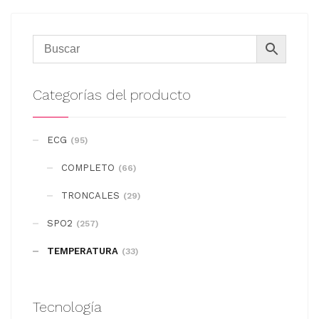
producto
producto
tiene
múltiples
variantes.
Las
Categorías del producto
opciones
se
ECG
(95)
pueden
COMPLETO
elegir
(66)
en
TRONCALES
(29)
la
SPO2
(257)
página
de
TEMPERATURA
(33)
producto
Tecnología