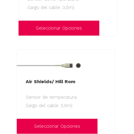
se
(largo del cable: 3,0m).
pueden
elegir
en
Seleccionar Opciones
la
Este
página
producto
de
tiene
producto
múltiples
variantes.
Las
Air Shields/ Hill Rom
opciones
Sensor de temperatura
se
(largo del cable: 3,0m).
pueden
elegir
en
Seleccionar Opciones
la