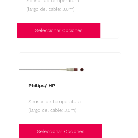
Sensor de temperatura
se
(largo del cable: 3,0m).
pueden
elegir
en
Seleccionar Opciones
la
Este
página
producto
de
tiene
producto
múltiples
variantes.
Las
Philips/ HP
opciones
Sensor de temperatura
se
(largo del cable: 3,0m).
pueden
elegir
en
Seleccionar Opciones
la