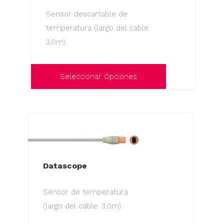
opciones
Sensor descartable de
se
temperatura (largo del cable:
pueden
3,0m).
elegir
en
la
Seleccionar Opciones
página
Este
de
producto
producto
tiene
múltiples
variantes.
Las
Datascope
opciones
Sensor de temperatura
se
(largo del cable: 3,0m).
pueden
elegir