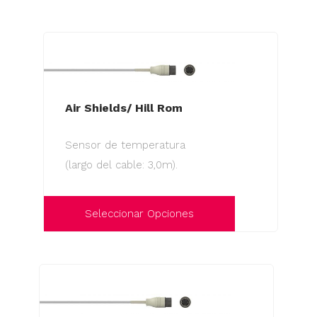
Este
página
producto
de
tiene
producto
múltiples
variantes.
Las
Air Shields/ Hill Rom
opciones
Sensor de temperatura
se
(largo del cable: 3,0m).
pueden
elegir
en
Seleccionar Opciones
la
Este
página
producto
de
tiene
producto
múltiples