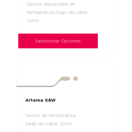
Sensor descartable de
pueden
temperatura (largo del cable:
elegir
3,0m).
en
la
página
Seleccionar Opciones
de
Este
producto
producto
tiene
múltiples
variantes.
Las
Artema S&W
opciones
se
Sensor de temperatura
pueden
(largo del cable: 3,0m).
elegir