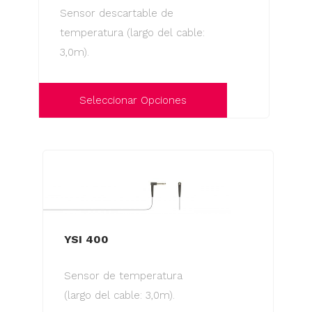
se
Sensor descartable de
pueden
temperatura (largo del cable:
elegir
3,0m).
en
la
página
Seleccionar Opciones
de
Este
producto
producto
tiene
múltiples
variantes.
Las
YSI 400
opciones
se
Sensor de temperatura
pueden
(largo del cable: 3,0m).
elegir