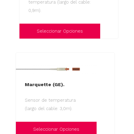
pueden
temperatura (largo del cable:
elegir
0,9m).
en
la
Seleccionar Opciones
página
de
Este
producto
producto
tiene
múltiples
variantes.
Las
Marquette (GE).
opciones
Sensor de temperatura
se
(largo del cable: 3,0m).
pueden
elegir
en
Seleccionar Opciones