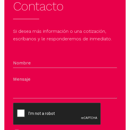
Contacto
en
la
página
de
Si desea más información o una cotización,
producto
escríbanos y le responderemos de inmediato.
Nombre
Mensaje