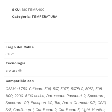
SKU:
BIOTEMP.400
Categoría:
TEMPERATURA
Largo del Cable
3.0 m
Tecnología
YSI 400®
Compatible con
CASMed 750
,
Criticare 506, 507, 507E, 507ELC, 507S, 508,
1100, 2200, 8100 series
,
Datascope Passport 2, Spectrum,
Spectrum OR, Passport XG, Trio
,
Datex Ohmeda S/3, CS/3,
S/5, Cardiocap 1, Cardiocap 2, Cardiocap 5, Light Monitor,