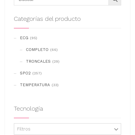
variantes.
Las
Categorías del producto
opciones
se
ECG
(95)
pueden
COMPLETO
elegir
(66)
en
TRONCALES
(29)
la
SPO2
(257)
página
de
TEMPERATURA
(33)
producto
Tecnología
Filtros