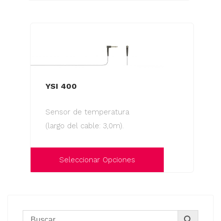
Este
producto
tiene
múltiples
variantes.
Las
YSI 400
opciones
se
Sensor de temperatura
pueden
(largo del cable: 3,0m).
elegir
en
la
Seleccionar Opciones
página
Este
de
producto
producto
tiene
múltiples