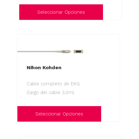
en
la
Seleccionar Opciones
página
Este
de
producto
producto
tiene
múltiples
variantes.
Las
Nihon Kohden
opciones
Cable completo de EKG
se
(largo del cable 3,0m).
pueden
elegir
en
Seleccionar Opciones
la
Este
página
producto
de