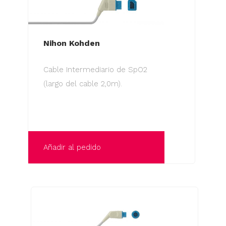
Nihon Kohden
Cable Intermediario de SpO2
(largo del cable 2,0m).
Añadir al pedido