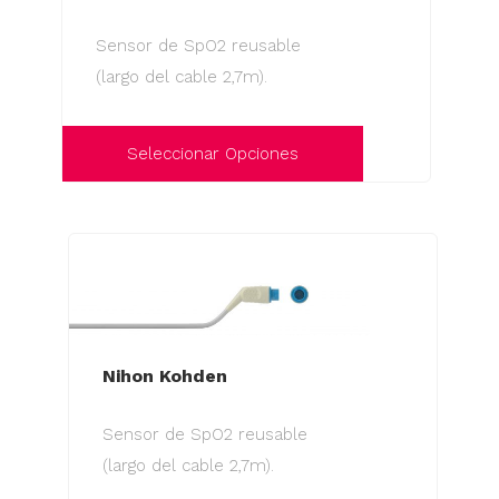
opciones
Sensor de SpO2 reusable
se
(largo del cable 2,7m).
pueden
elegir
en
Seleccionar Opciones
la
Este
página
producto
de
tiene
producto
múltiples
variantes.
Las
Nihon Kohden
opciones
se
Sensor de SpO2 reusable
pueden
(largo del cable 2,7m).
elegir