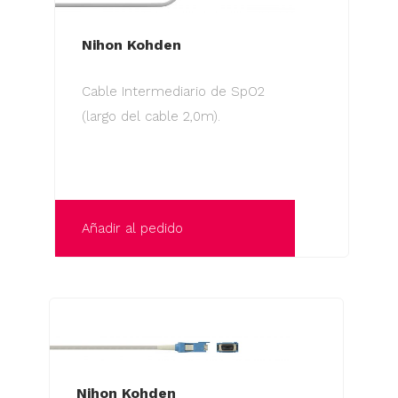
Nihon Kohden
Cable Intermediario de SpO2
(largo del cable 2,0m).
Añadir al pedido
Nihon Kohden