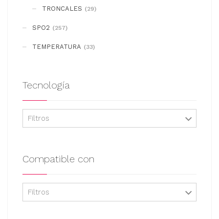
en
TRONCALES
(29)
la
SPO2
(257)
página
de
TEMPERATURA
(33)
producto
Tecnología
Filtros
Compatible con
Filtros