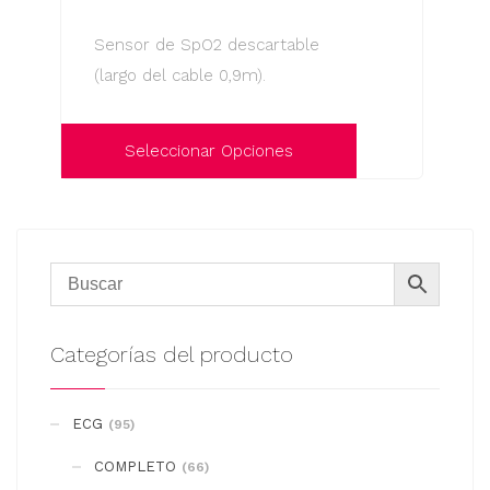
opciones
Sensor de SpO2 descartable
se
(largo del cable 0,9m).
pueden
elegir
en
Seleccionar Opciones
la
Este
página
producto
de
tiene
producto
múltiples
variantes.
Las
Categorías del producto
opciones
se
ECG
(95)
pueden
COMPLETO
elegir
(66)