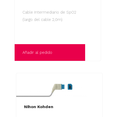
Cable Intermediario de SpO2
(largo del cable 2,0m).
Añadir al pedido
Nihon Kohden