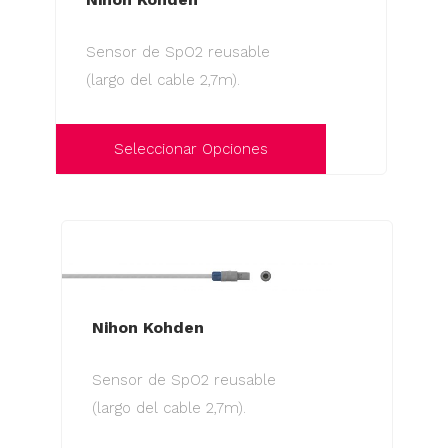
opciones
se
Sensor de SpO2 reusable
pueden
(largo del cable 2,7m).
elegir
en
la
Seleccionar Opciones
página
Este
de
producto
producto
tiene
múltiples
variantes.
Las
Nihon Kohden
opciones
Sensor de SpO2 reusable
se
(largo del cable 2,7m).
pueden
elegir