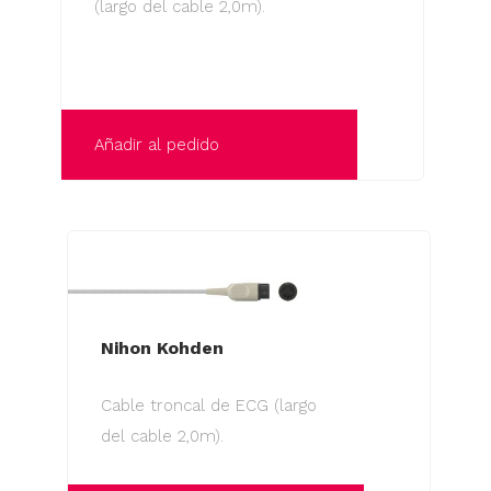
(largo del cable 2,0m).
Añadir al pedido
Nihon Kohden
Cable troncal de ECG (largo
del cable 2,0m).