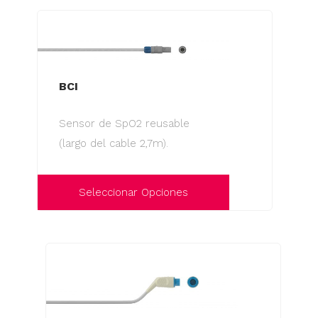
BCI
Sensor de SpO2 reusable
(largo del cable 2,7m).
Seleccionar Opciones
Este
producto
tiene
múltiples
variantes.