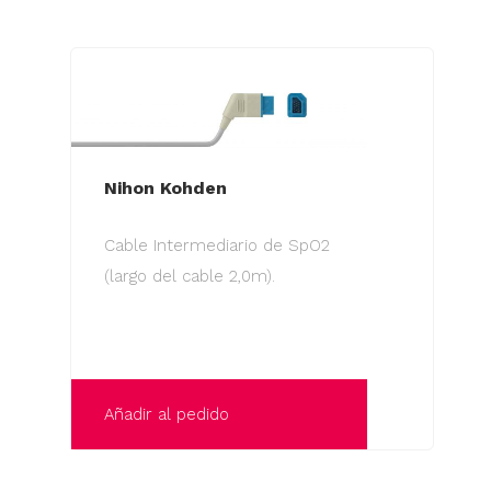
Nihon Kohden
Cable Intermediario de SpO2
(largo del cable 2,0m).
Añadir al pedido