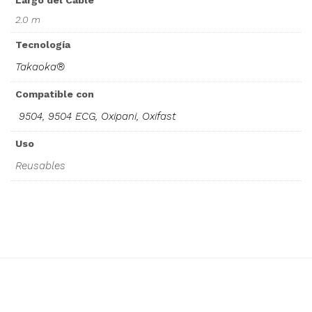
Largo del Cable
2.0 m
Tecnología
Takaoka®
Compatible con
9504, 9504 ECG, Oxipani, Oxifast
Uso
Reusables