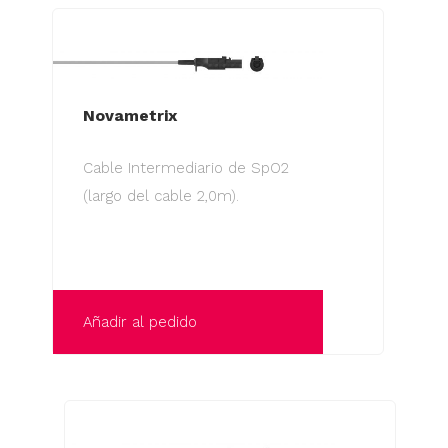
Novametrix
Cable Intermediario de SpO2
(largo del cable 2,0m).
Añadir al pedido