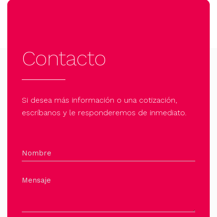
opciones
se
pueden
elegir
Contacto
en
la
página
de
Si desea más información o una cotización,
producto
escríbanos y le responderemos de inmediato.
Nombre
Mensaje