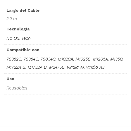
Largo del Cable
2.0 m
Tecnología
No Ox. Tech.
Compatible con
78352C, 78354C, 78834C, M1020A, M1025B, M1205A, M1350,
M1722A B, M1732A B, M2475B, Viridia A1, Viridia A3
Uso
Reusables