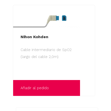
Nihon Kohden
Cable Intermediario de SpO2
(largo del cable 2,0m).
Añadir al pedido