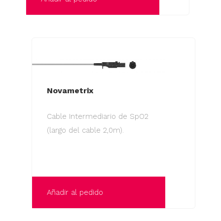
Novametrix
Cable Intermediario de SpO2
(largo del cable 2,0m).
Añadir al pedido