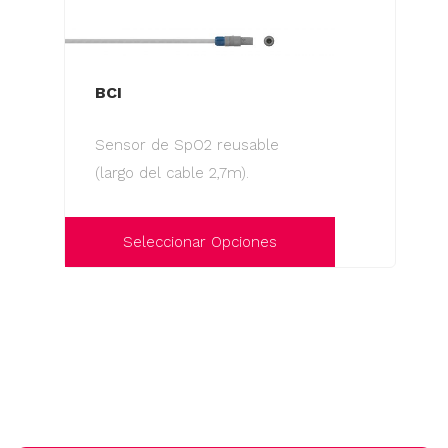
BCI
Sensor de SpO2 reusable
(largo del cable 2,7m).
Seleccionar Opciones
Este
producto
tiene
múltiples
variantes.
Las