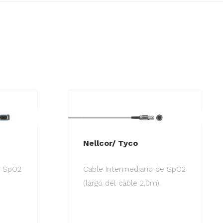
Nellcor/ Tyco
e SpO2
Cable Intermediario de SpO2
(largo del cable 2,0m).