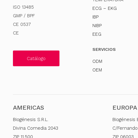
ISO 13485
ECG – EKG
GMP / BPF
IBP
CE 0537
NIBP
CE
EEG
SERVICIOS
Catálogo
ODM
OEM
AMERICAS
EUROPA
Biogénesis S.R.L.
Biogénesis 
Divina Comedia 2043
C/Fernando
ZIP 11.500
ZIP 06003