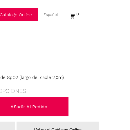
0
Catálogo Online
de SpO2 (largo del cable 2,0m).
OPCIONES
Añadir Al Pedido
Volver al Catálogo Online