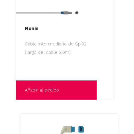
Nonin
Cable Intermediario de SpO2
(largo del cable 2,0m).
Añadir al pedido