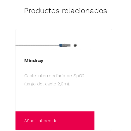
Productos relacionados
Mindray
Cable Intermediario de SpO2
(largo del cable 2,0m).
Añadir al pedido