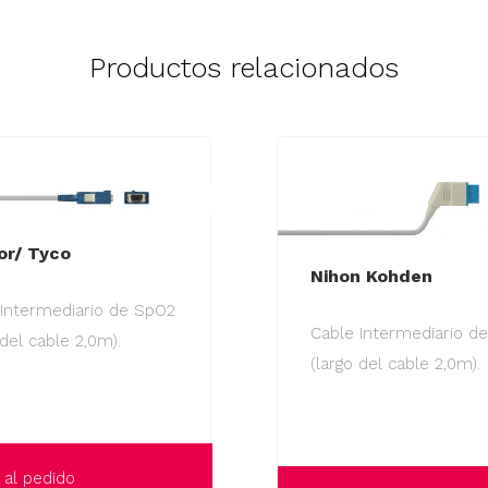
Productos relacionados
or/ Tyco
Nihon Kohden
 Intermediario de SpO2
Cable Intermediario d
 del cable 2,0m).
(largo del cable 2,0m).
 al pedido