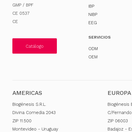
GMP / BPF
IBP
CE 0537
NIBP
CE
EEG
SERVICIOS
Catálogo
ODM
OEM
AMERICAS
EUROPA
Biogénesis S.R.L.
Biogénesis 
Divina Comedia 2043
C/Fernando
ZIP 11.500
ZIP 06003
Montevideo - Uruguay
Badajoz - 