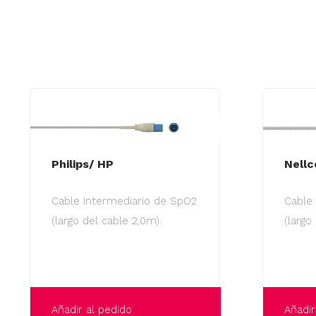
Philips/ HP
Nellc
Cable Intermediario de SpO2
Cable
(largo del cable 2,0m).
(largo
Añadir al pedido
Añadir