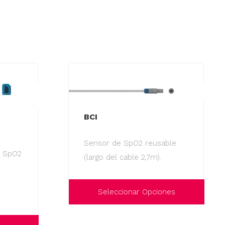
BCI
Sensor de SpO2 reusable
e SpO2
(largo del cable 2,7m).
Seleccionar Opciones
Este