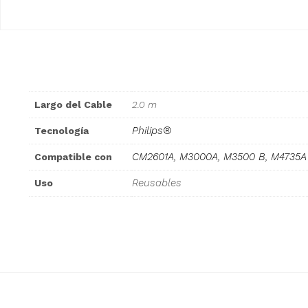
Largo del Cable
2.0 m
Philips®
Tecnología
CM2601A, M3000A, M3500 B, M4735A
Compatible con
Reusables
Uso