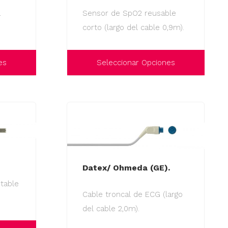
se
a
Sensor de SpO2 reusable
pueden
corto (largo del cable 0,9m).
elegir
en
la
es
Seleccionar Opciones
página
Este
de
producto
producto
tiene
múltiples
variantes.
Las
Datex/ Ohmeda (GE).
opciones
se
table
Cable troncal de ECG (largo
pueden
del cable 2,0m).
elegir
en