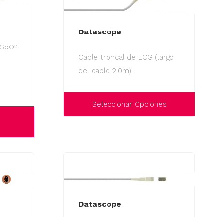
Datascope
 SpO2
Cable troncal de ECG (largo
del cable 2,0m).
Seleccionar Opciones
Este
producto
tiene
múltiples
variantes.
Las
Datascope
opciones