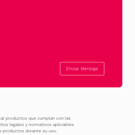
producto
Enviar Mensaje
car productos que cumplan con las
itos legales y normativos aplicables.
os productos durante su uso.