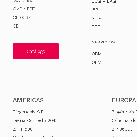
ISO 13485
ECG – EKG
GMP / BPF
IBP
CE 0537
NIBP
CE
EEG
SERVICIOS
Catálogo
ODM
OEM
AMERICAS
EUROPA
Biogénesis S.R.L.
Biogénesis 
Divina Comedia 2043
C/Fernando
ZIP 11.500
ZIP 06003