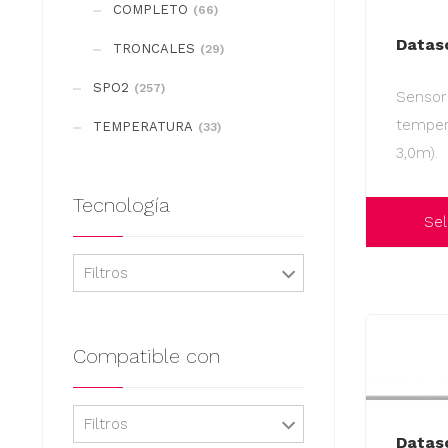
COMPLETO
(66)
Datas
TRONCALES
(29)
SPO2
(257)
Sensor
tempera
TEMPERATURA
(33)
3,0m).
Tecnología
Sel
Este
Filtros
producto
tiene
múltiples
Compatible con
variantes.
Las
Filtros
opciones
Datas