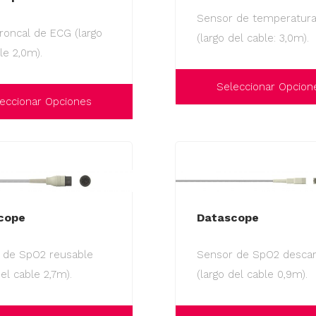
Sensor de temperatur
roncal de ECG (largo
(largo del cable: 3,0m).
le 2,0m).
Seleccionar Opcion
eccionar Opciones
Este
producto
tiene
múltiples
variantes.
Las
cope
Datascope
opciones
se
 de SpO2 reusable
Sensor de SpO2 descar
pueden
del cable 2,7m).
(largo del cable 0,9m).
elegir
en