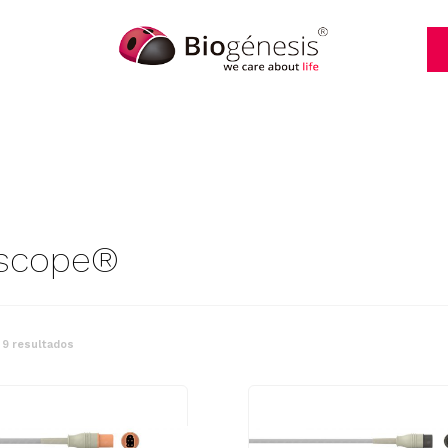
scope®
 9 resultados