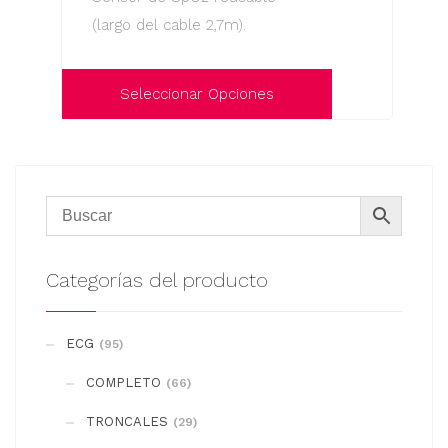
se
(largo del cable 2,7m).
pueden
elegir
en
Seleccionar Opciones
la
Este
página
producto
de
tiene
producto
múltiples
variantes.
Las
Categorías del producto
opciones
se
ECG
(95)
pueden
COMPLETO
elegir
(66)
en
TRONCALES
(29)
la