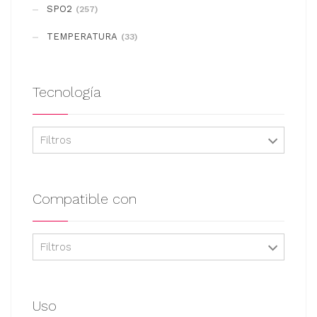
SPO2
(257)
página
de
TEMPERATURA
(33)
producto
Tecnología
Filtros
Compatible con
Filtros
Uso