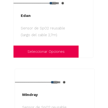
Edan
Sensor de SpO2 reusable
(largo del cable 2,7m).
Seleccionar Opciones
Este
producto
tiene
múltiples
variantes.
Las
Mindray
opciones
Sensor de SpO2 reusable