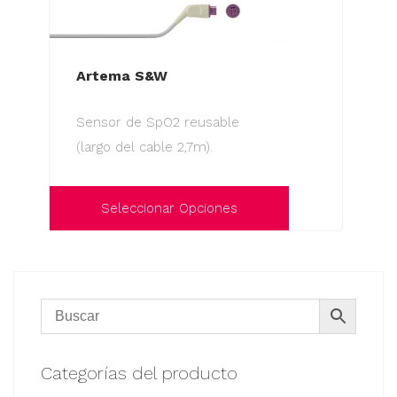
Artema S&W
Sensor de SpO2 reusable
(largo del cable 2,7m).
Seleccionar Opciones
Este
producto
tiene
múltiples
variantes.
Las
Categorías del producto
opciones