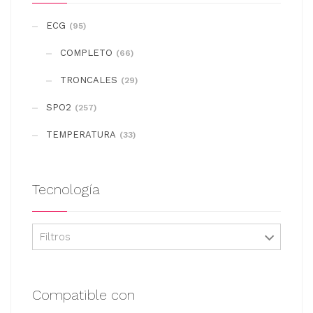
se
ECG
(95)
pueden
COMPLETO
elegir
(66)
en
TRONCALES
(29)
la
SPO2
(257)
página
de
TEMPERATURA
(33)
producto
Tecnología
Filtros
Compatible con