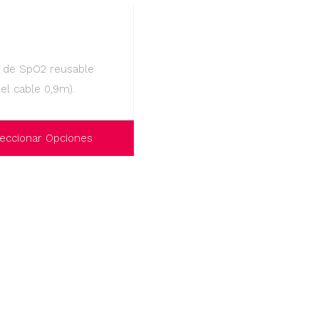
 de SpO2 reusable
del cable 0,9m).
eccionar Opciones