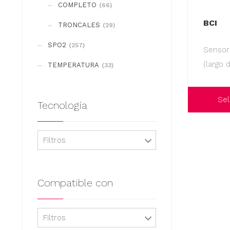
COMPLETO
(66)
BCI
TRONCALES
(29)
SPO2
(257)
Sensor
(largo 
TEMPERATURA
(33)
Sel
Tecnología
Este
producto
Filtros
tiene
múltiples
variantes.
Compatible con
Las
opciones
Filtros
se