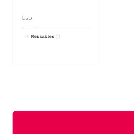
pueden
elegir
Uso
en
la
página
Reusables
1
de
producto