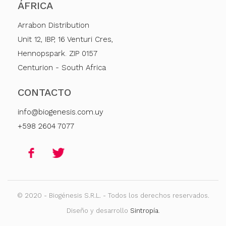
ÁFRICA
Arrabon Distribution
Unit 12, IBP, 16 Venturi Cres,
Hennopspark. ZIP 0157
Centurion - South Africa
CONTACTO
info@biogenesis.com.uy
+598 2604 7077
© 2020 - Biogénesis S.R.L. - Todos los derechos reservados.
Diseño y desarrollo
Sintropía
.