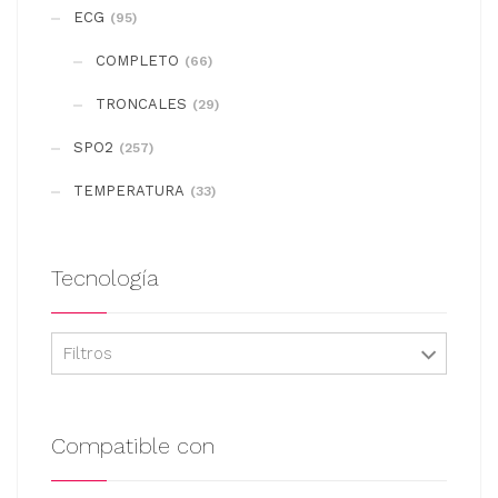
se
ECG
(95)
pueden
COMPLETO
elegir
(66)
en
TRONCALES
(29)
la
SPO2
(257)
página
de
TEMPERATURA
(33)
producto
Tecnología
Filtros
Compatible con