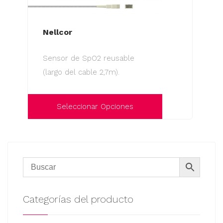
Nellcor
Sensor de SpO2 reusable
(largo del cable 2,7m).
Seleccionar Opciones
Este
producto
tiene
múltiples
variantes.
Las
Categorías del producto
opciones