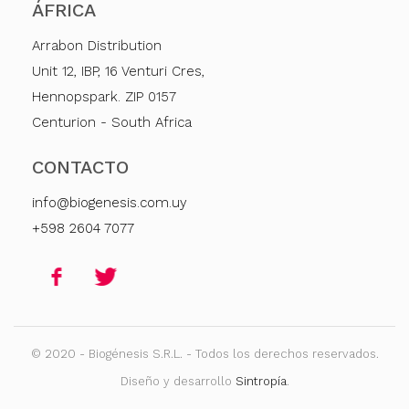
ÁFRICA
Arrabon Distribution
Unit 12, IBP, 16 Venturi Cres,
Hennopspark. ZIP 0157
Centurion - South Africa
CONTACTO
info@biogenesis.com.uy
+598 2604 7077
© 2020 - Biogénesis S.R.L. - Todos los derechos reservados.
Diseño y desarrollo
Sintropía
.