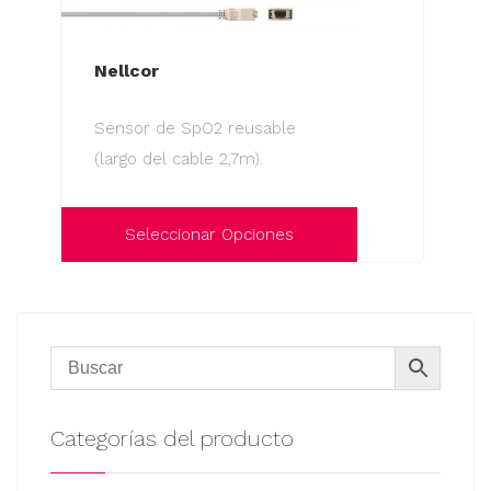
Nellcor
Sensor de SpO2 reusable
(largo del cable 2,7m).
Seleccionar Opciones
Este
producto
tiene
múltiples
variantes.
Las
Categorías del producto
opciones