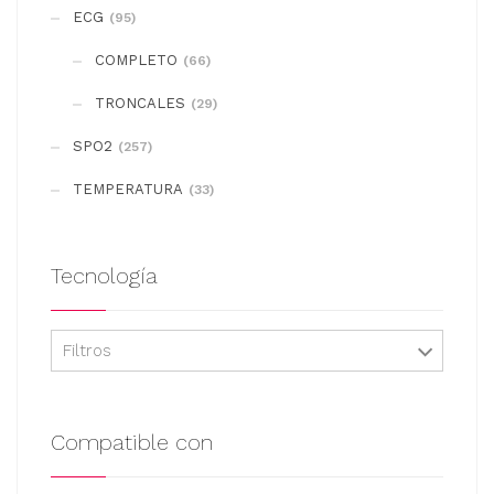
se
ECG
(95)
pueden
COMPLETO
elegir
(66)
en
TRONCALES
(29)
la
SPO2
(257)
página
de
TEMPERATURA
(33)
producto
Tecnología
Filtros
Compatible con