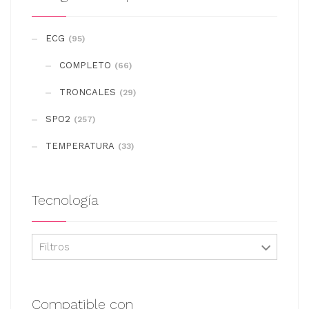
opciones
se
ECG
(95)
pueden
COMPLETO
elegir
(66)
en
TRONCALES
(29)
la
SPO2
(257)
página
de
TEMPERATURA
(33)
producto
Tecnología
Filtros
Compatible con