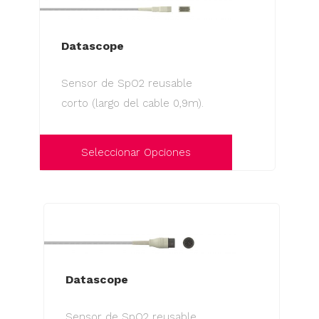
Datascope
Sensor de SpO2 reusable
corto (largo del cable 0,9m).
Seleccionar Opciones
Este
producto
tiene
múltiples
variantes.
Las
Datascope
opciones
Sensor de SpO2 reusable