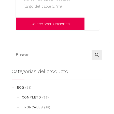
se
(largo del cable 2,7m).
pueden
elegir
en
Seleccionar Opciones
la
Este
página
producto
de
tiene
producto
múltiples
variantes.
Las
Categorías del producto
opciones
se
ECG
(95)
pueden
COMPLETO
elegir
(66)
en
TRONCALES
(29)
la