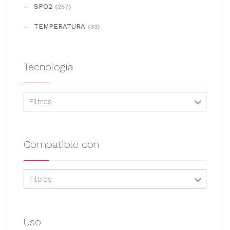
SPO2
(257)
página
de
TEMPERATURA
(33)
producto
Tecnología
Filtros
Compatible con
Filtros
Uso