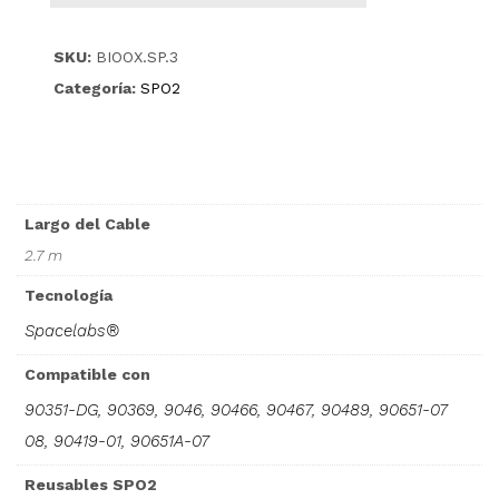
SKU:
BIOOX.SP.3
Categoría:
SPO2
Largo del Cable
2.7 m
Tecnología
Spacelabs®
Compatible con
90351-DG, 90369, 9046, 90466, 90467, 90489, 90651-07
08, 90419-01, 90651A-07
Reusables SPO2