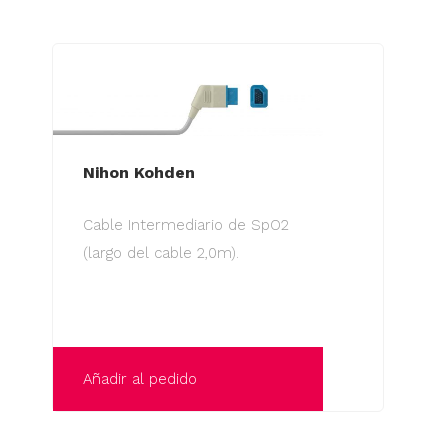
Nihon Kohden
Cable Intermediario de SpO2
(largo del cable 2,0m).
Añadir al pedido