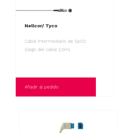
Nellcor/ Tyco
Cable Intermediario de SpO2
(largo del cable 2,0m).
Añadir al pedido