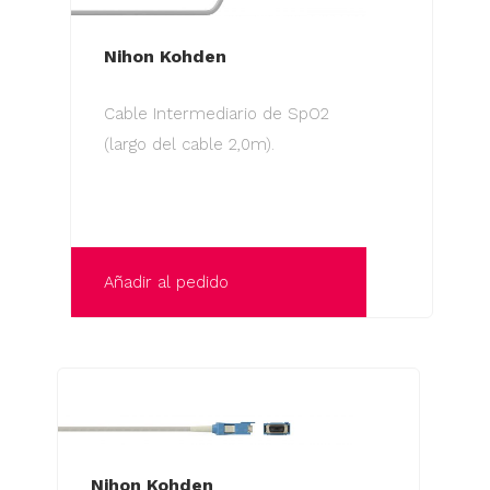
Nihon Kohden
Cable Intermediario de SpO2
(largo del cable 2,0m).
Añadir al pedido
Nihon Kohden