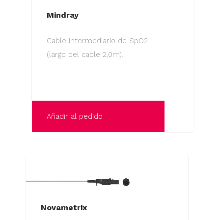
Mindray
Cable Intermediario de SpO2
(largo del cable 2,0m).
Añadir al pedido
Novametrix