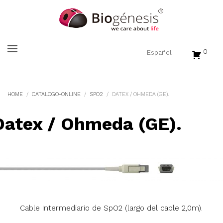
0
HOME
CATALOGO-ONLINE
SPO2
DATEX / OHMEDA (GE).
Datex / Ohmeda (GE).
Cable Intermediario de SpO2 (largo del cable 2,0m).