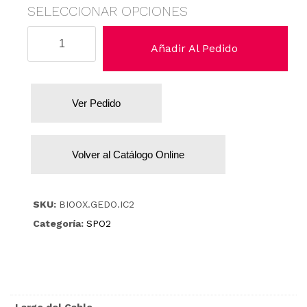
SELECCIONAR OPCIONES
Datex
Añadir Al Pedido
/
Ohmeda
(GE).
Ver Pedido
cantidad
Volver al Catálogo Online
SKU:
BIOOX.GEDO.IC2
Categoría:
SPO2