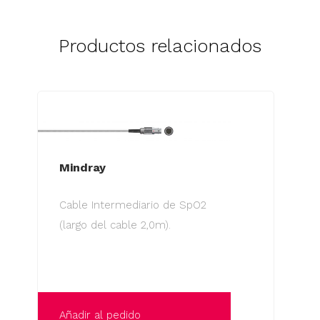
Productos relacionados
Mindray
Cable Intermediario de SpO2
(largo del cable 2,0m).
Añadir al pedido