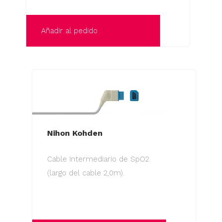
Añadir al pedido
Nihon Kohden
Cable Intermediario de SpO2
(largo del cable 2,0m).