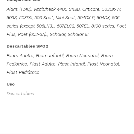
Alaris (IVAC). VitalCheck 4400 511SD
,
Criticare: 503DX-W,
503S, 503DX, 503 Spot, Mini Spot, 504DX P, 504DX, 506
series (except 506LN3)., 507ELC2, 507EL, 8100 series, Poet
Plus, Poet (602-3A)., Scholar, Scholar III
Descartables SPO2
Foam Adulto
,
Foam Infantil
,
Foam Neonatal
,
Foam
Pediátrico
,
Plast Adulto
,
Plast Infantil
,
Plast Neonatal
,
Plast Pediátrico
Uso
Descartables