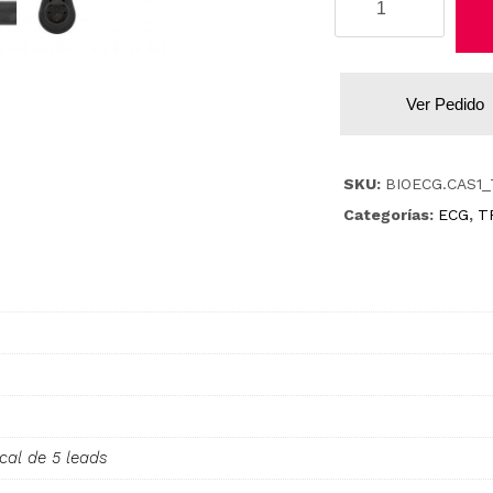
Med
cantidad
Ver Pedido
SKU:
BIOECG.CAS1_
Categorías:
ECG
,
T
cal de 5 leads