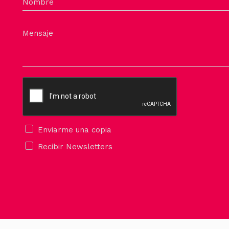
la
Nombre
página
de
Mensaje
producto
Enviarme una copia
Recibir Newsletters