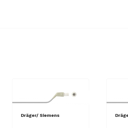
Dräger/ Siemens
Dräge