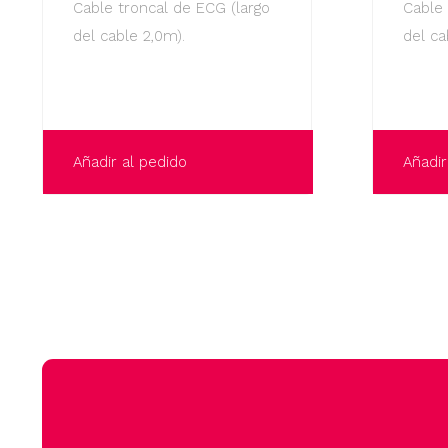
Cable troncal de ECG (largo
Cable 
del cable 2,0m).
del ca
Añadir al pedido
Añadir