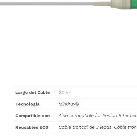
Largo del Cable
2.0 m
Mindray®
Tecnología
Also compatible for Penlon Interme
Compatible con
Cable troncal de 3 leads
,
Cable tron
Reusables ECG