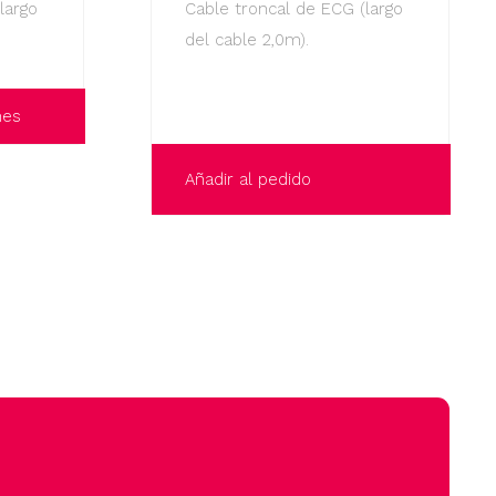
largo
Cable troncal de ECG (largo
del cable 2,0m).
nes
Añadir al pedido