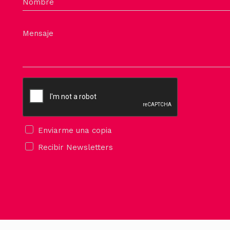
la
Nombre
página
de
Mensaje
producto
Enviarme una copia
Recibir Newsletters