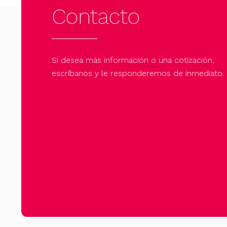
la
la
Contacto
página
página
de
de
producto
producto
Si desea más información o una cotización,
escríbanos y le responderemos de inmediato.