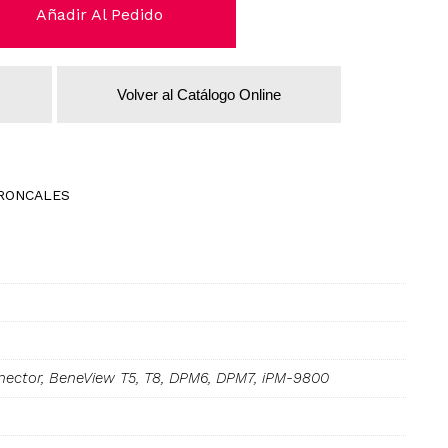
Añadir Al Pedido
Volver al Catálogo Online
RONCALES
ector, BeneView T5, T8, DPM6, DPM7, iPM-9800