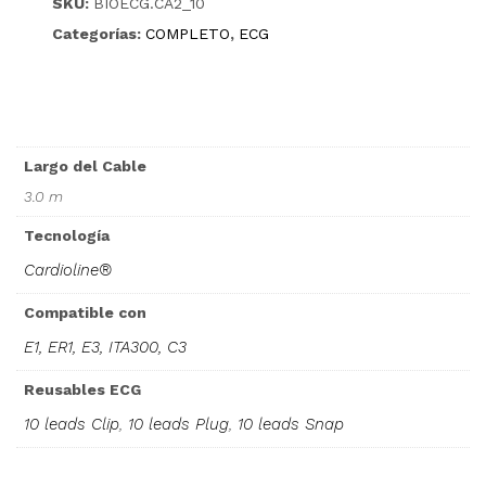
SKU:
BIOECG.CA2_10
Categorías:
COMPLETO
,
ECG
Largo del Cable
3.0 m
Tecnología
Cardioline®
Compatible con
E1, ER1, E3, ITA300, C3
Reusables ECG
10 leads Clip
,
10 leads Plug
,
10 leads Snap