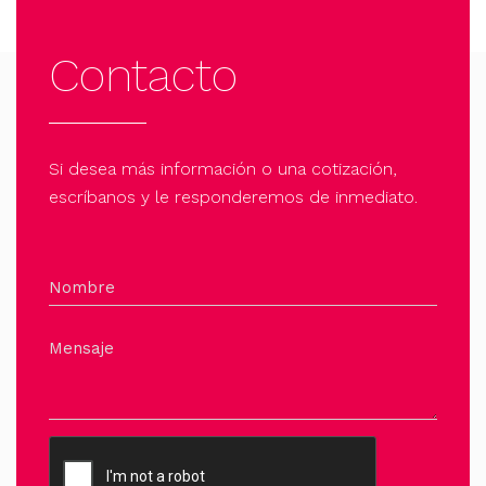
pueden
elegir
Contacto
en
la
página
de
Si desea más información o una cotización,
producto
escríbanos y le responderemos de inmediato.
Nombre
Mensaje