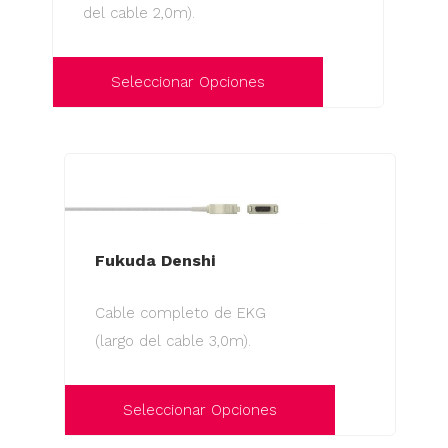
del cable 2,0m).
Seleccionar Opciones
Este
producto
tiene
múltiples
variantes.
Las
Fukuda Denshi
opciones
Cable completo de EKG
se
(largo del cable 3,0m).
pueden
elegir
en
Seleccionar Opciones
la