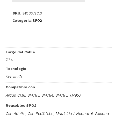
SKU:
BIOOX.SC.3
Categoría:
SPO2
Largo del Cable
2.7 m
Tecnología
Schiller®
Compatible con
Argus CM8, SM783, SM784, SM785, TM910
Reusables SPO2
Clip Adulto
,
Clip Pediátrico
,
Multisitio / Neonatal
,
Silicona