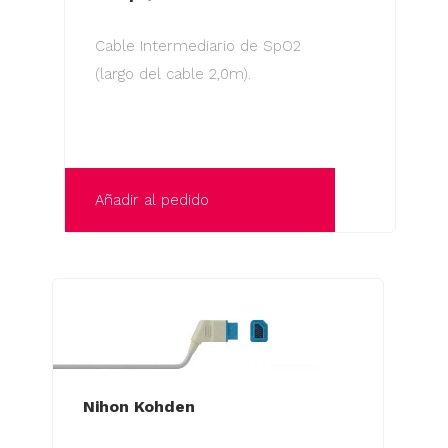
Cable Intermediario de SpO2
(largo del cable 2,0m).
Añadir al pedido
Nihon Kohden