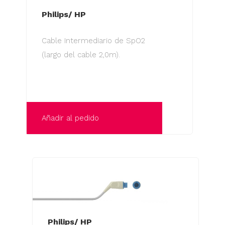
Philips/ HP
Cable Intermediario de SpO2
(largo del cable 2,0m).
Añadir al pedido
Philips/ HP