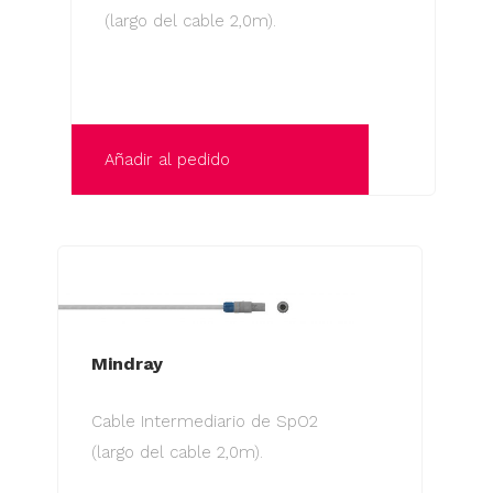
(largo del cable 2,0m).
pueden
elegir
en
la
página
Añadir al pedido
de
producto
Mindray
Cable Intermediario de SpO2
(largo del cable 2,0m).