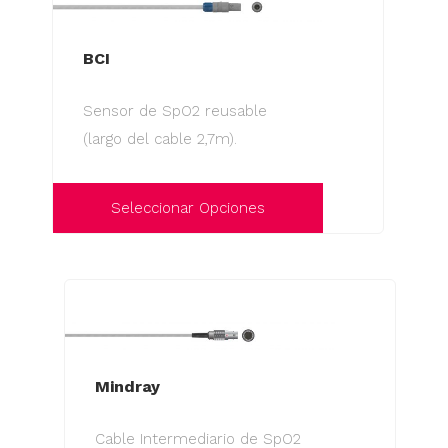
BCI
Sensor de SpO2 reusable
(largo del cable 2,7m).
Seleccionar Opciones
Este
producto
tiene
múltiples
variantes.
Las
Mindray
opciones
Cable Intermediario de SpO2
se