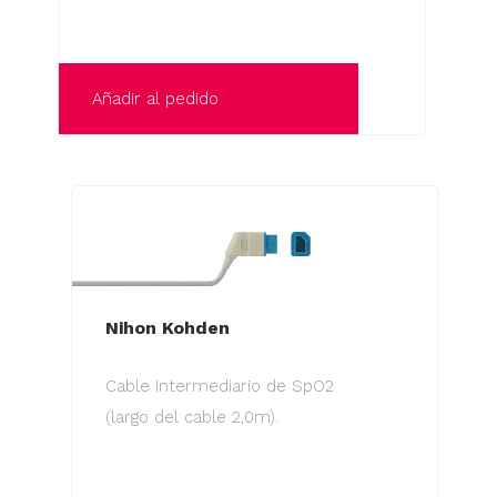
Añadir al pedido
Nihon Kohden
Cable Intermediario de SpO2
(largo del cable 2,0m).