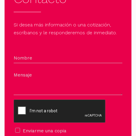
la
página
de
Si desea más información o una cotización,
producto
escríbanos y le responderemos de inmediato.
Nombre
Mensaje
Enviarme una copia