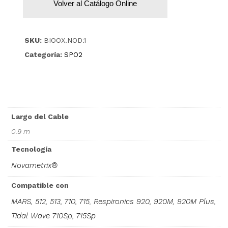
Volver al Catálogo Online
SKU:
BIOOX.NOD.1
Categoría:
SPO2
Largo del Cable
0.9 m
Tecnología
Novametrix®
Compatible con
MARS, 512, 513, 710, 715
,
Respironics 920, 920M, 920M Plus,
Tidal Wave 710Sp, 715Sp