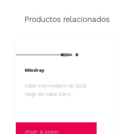
Productos relacionados
Mindray
Cable Intermediario de SpO2
(largo del cable 2,0m).
Añadir al pedido