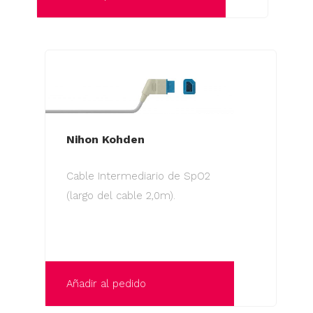
Nihon Kohden
Cable Intermediario de SpO2
(largo del cable 2,0m).
Añadir al pedido