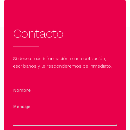
se
pueden
elegir
Contacto
en
la
página
de
Si desea más información o una cotización,
producto
escríbanos y le responderemos de inmediato.
Nombre
Mensaje