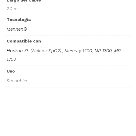
Largo del Cable
2.0 m
Tecnología
Mennen®
Compatible con
Horizon XL (Nellcor SpO2)., Mercury 1200, MR 1300, MR
1303
Uso
Reusables