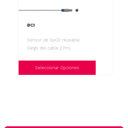
BCI
Sensor de SpO2 reusable
(largo del cable 2,7m).
Seleccionar Opciones
Este
producto
tiene
múltiples
variantes.
Las
opciones