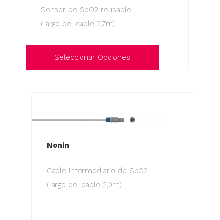
Sensor de SpO2 reusable
(largo del cable 2,7m).
Seleccionar Opciones
Este
producto
tiene
múltiples
variantes.
Las
Nonin
opciones
Cable Intermediario de SpO2
se
(largo del cable 2,0m).
pueden
elegir
en