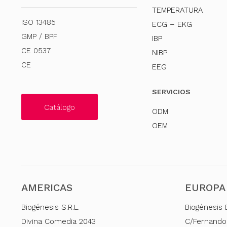
TEMPERATURA
ISO 13485
ECG – EKG
GMP / BPF
IBP
CE 0537
NIBP
CE
EEG
SERVICIOS
Catálogo
ODM
OEM
AMERICAS
EUROPA
Biogénesis S.R.L.
Biogénesis 
Divina Comedia 2043
C/Fernando