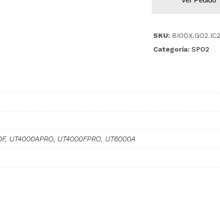
SKU:
BIOOX.GO2.IC
Categoría:
SPO2
0F, UT4000APRO, UT4000FPRO, UT6000A