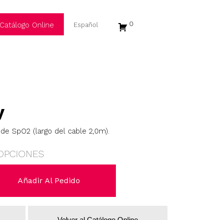
0
Catálogo Online
y
de SpO2 (largo del cable 2,0m).
OPCIONES
Añadir Al Pedido
Volver al Catálogo Online