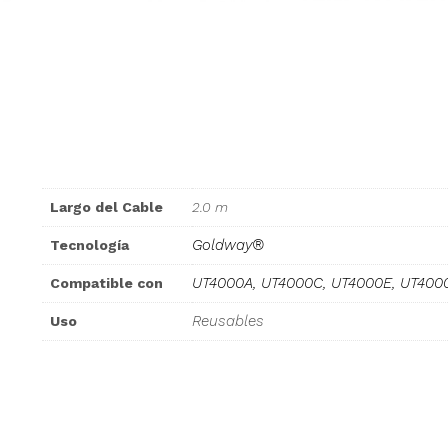
Largo del Cable
2.0 m
Goldway®
Tecnología
UT4000A, UT4000C, UT4000E, UT400
Compatible con
Reusables
Uso