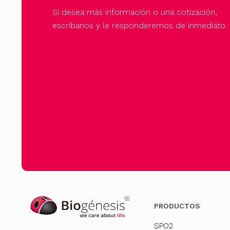
Si desea más información o una cotización,
escríbanos y le responderemos de inmediato.
PRODUCTOS
SPO2