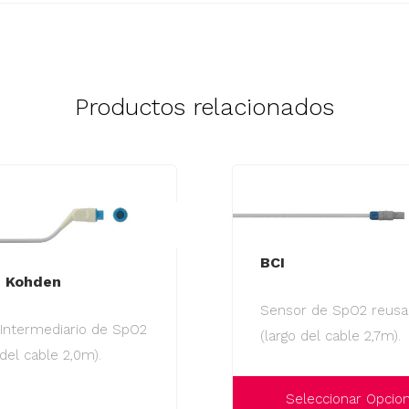
Productos relacionados
BCI
n Kohden
Sensor de SpO2 reusa
 Intermediario de SpO2
(largo del cable 2,7m).
 del cable 2,0m).
Seleccionar Opcio