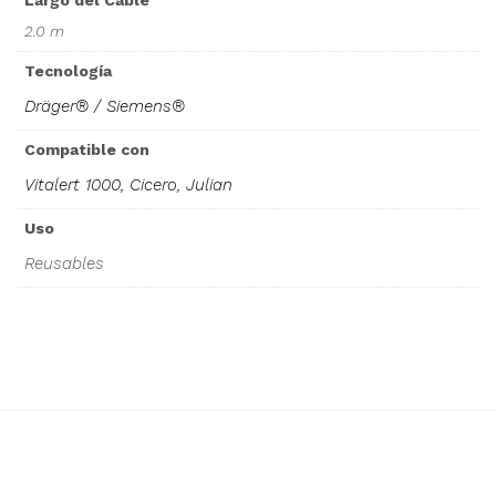
Largo del Cable
2.0 m
Tecnología
Dräger® / Siemens®
Compatible con
Vitalert 1000, Cicero, Julian
Uso
Reusables