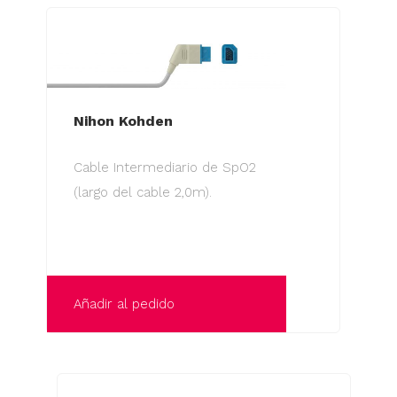
Nihon Kohden
Cable Intermediario de SpO2
(largo del cable 2,0m).
Añadir al pedido