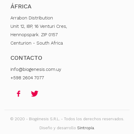
ÁFRICA
Arrabon Distribution
Unit 12, IBP, 16 Venturi Cres,
Hennopspark. ZIP 0157
Centurion - South Africa
CONTACTO
info@biogenesis.com.uy
+598 2604 7077
© 2020 - Biogénesis S.R.L. - Todos los derechos reservados.
Diseño y desarrollo
Sintropía
.