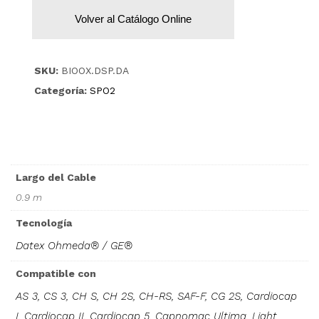
Volver al Catálogo Online
SKU:
BIOOX.DSP.DA
Categoría:
SPO2
Largo del Cable
0.9 m
Tecnología
Datex Ohmeda® / GE®
Compatible con
AS 3, CS 3, CH S, CH 2S, CH-RS, SAF-F, CG 2S, Cardiocap
I, Cardiocap II, Cardiocap 5, Capnomac Ultima, Light