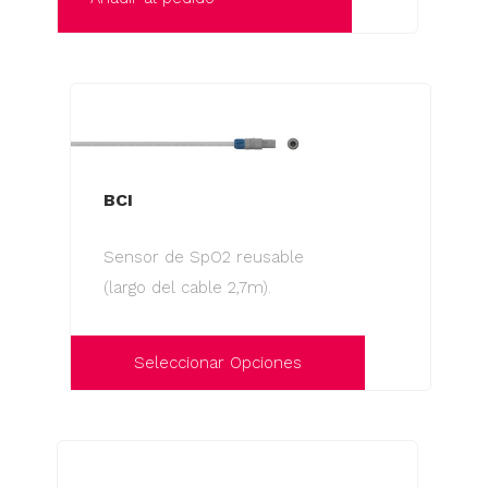
BCI
Sensor de SpO2 reusable
(largo del cable 2,7m).
Seleccionar Opciones
Este
producto
tiene