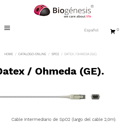
0
HOME
CATALOGO-ONLINE
SPO2
DATEX / OHMEDA (GE).
Datex / Ohmeda (GE).
Cable Intermediario de SpO2 (largo del cable 2,0m).