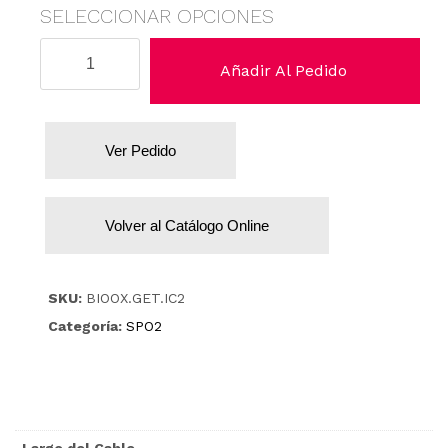
SELECCIONAR OPCIONES
Datex
Añadir Al Pedido
/
Ohmeda
(GE).
Ver Pedido
cantidad
Volver al Catálogo Online
SKU:
BIOOX.GET.IC2
Categoría:
SPO2