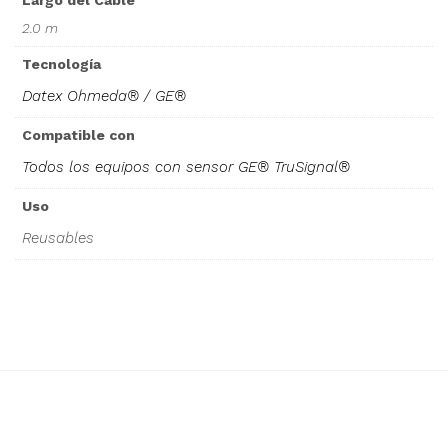
Largo del Cable
2.0 m
Tecnología
Datex Ohmeda® / GE®
Compatible con
Todos los equipos con sensor GE® TruSignal®
Uso
Reusables