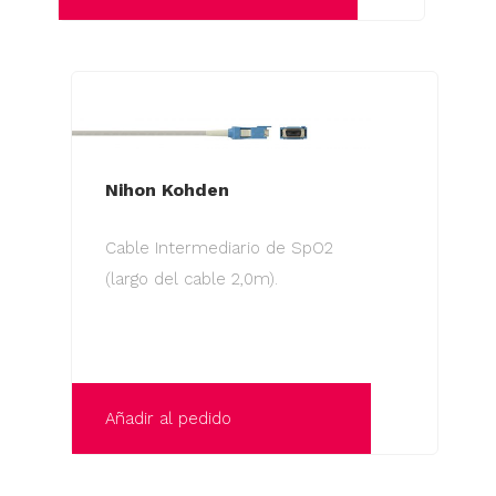
Nihon Kohden
Cable Intermediario de SpO2
(largo del cable 2,0m).
Añadir al pedido