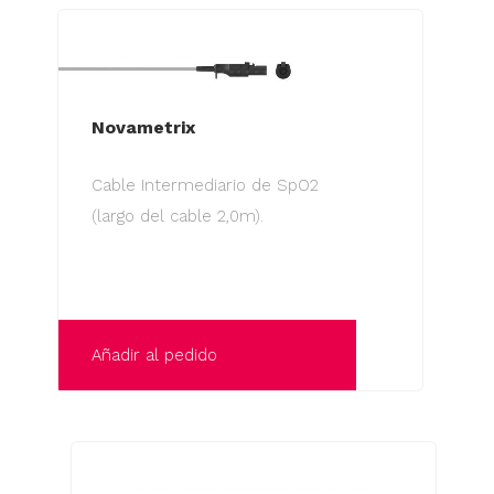
Novametrix
Cable Intermediario de SpO2
(largo del cable 2,0m).
Añadir al pedido