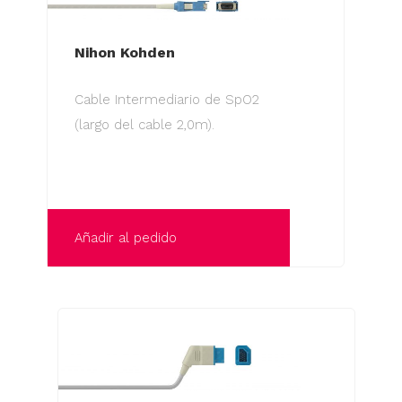
Nihon Kohden
Cable Intermediario de SpO2
(largo del cable 2,0m).
Añadir al pedido