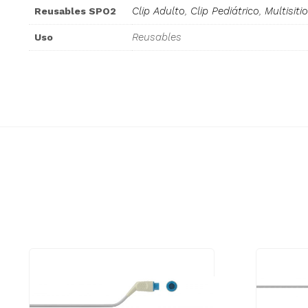
Clip Adulto
,
Clip Pediátrico
,
Multisiti
Reusables SPO2
Reusables
Uso