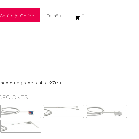
0
Catálogo Online
able (largo del cable 2,7m).
OPCIONES