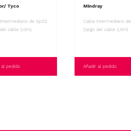
or/ Tyco
Mindray
 Intermediario de SpO2
Cable Intermediario d
 del cable 2,0m).
(largo del cable 2,0m).
 al pedido
Añadir al pedido