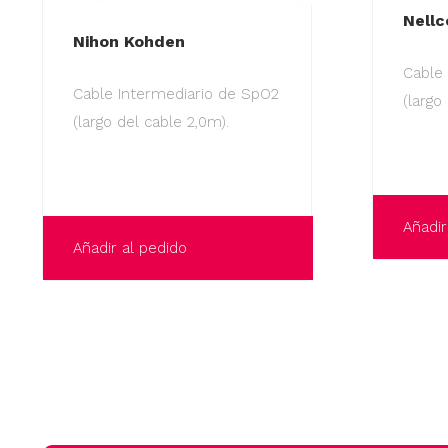
Nellc
Nihon Kohden
Cable
Cable Intermediario de SpO2
(largo
(largo del cable 2,0m).
Añadir
Añadir al pedido