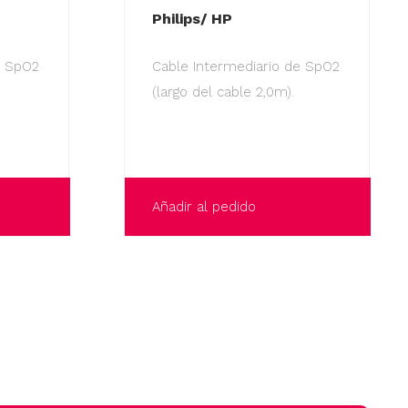
Philips/ HP
e SpO2
Cable Intermediario de SpO2
(largo del cable 2,0m).
Añadir al pedido