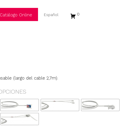
0
Catálogo Online
able (largo del cable 2,7m).
OPCIONES