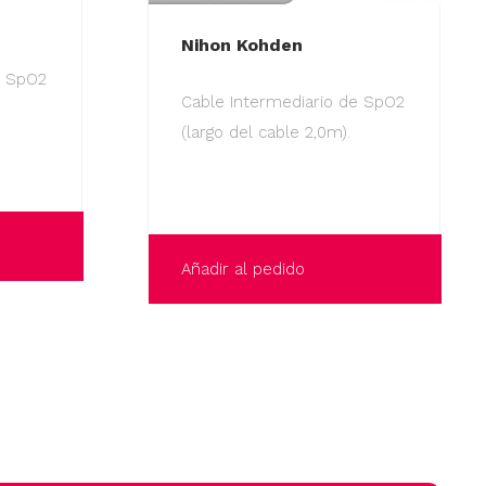
Nihon Kohden
e SpO2
Cable Intermediario de SpO2
(largo del cable 2,0m).
Añadir al pedido