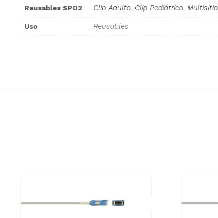
Clip Adulto
,
Clip Pediátrico
,
Multisiti
Reusables SPO2
Reusables
Uso