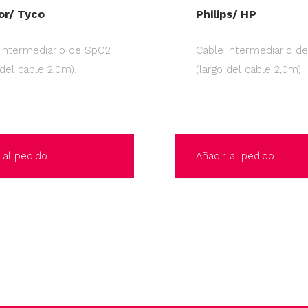
or/ Tyco
Philips/ HP
 Intermediario de SpO2
Cable Intermediario d
 del cable 2,0m).
(largo del cable 2,0m).
 al pedido
Añadir al pedido