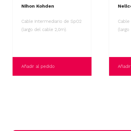
Nihon Kohden
Nellc
Cable Intermediario de SpO2
Cable
(largo del cable 2,0m).
(largo
Añadir al pedido
Añadir