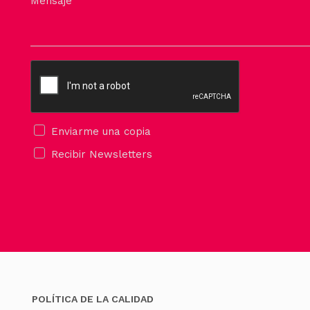
Mensaje
la
página
de
producto
Enviarme una copia
Recibir Newsletters
POLÍTICA DE LA CALIDAD