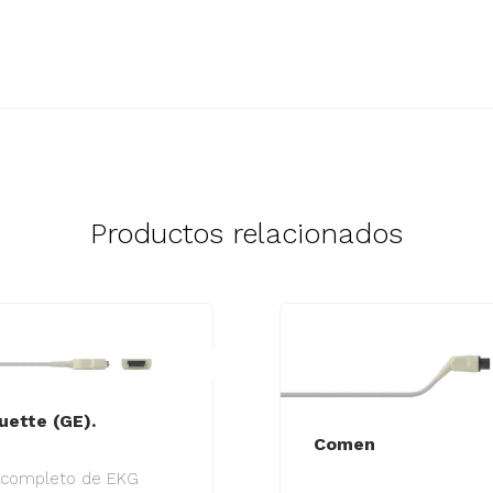
Productos relacionados
ette (GE).
Comen
 completo de EKG