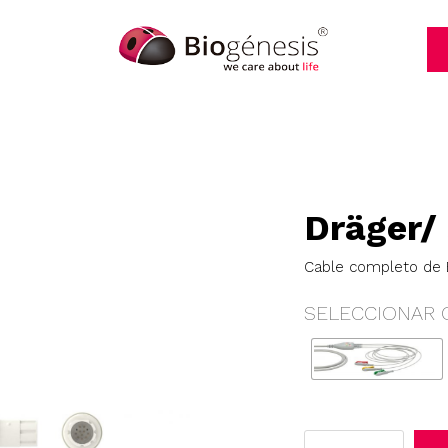
Dräger/
Cable completo de E
SELECCIONAR 
Dräger/