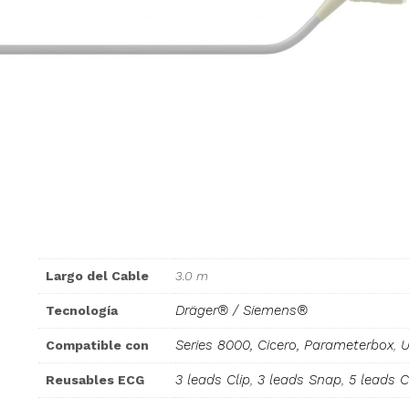
Largo del Cable
3.0 m
Dräger® / Siemens®
Tecnología
Series 8000, Cicero, Parameterbox
,
U
Compatible con
3 leads Clip
,
3 leads Snap
,
5 leads C
Reusables ECG