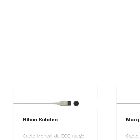
Nihon Kohden
Marqu
Cable troncal de ECG (largo
Cable