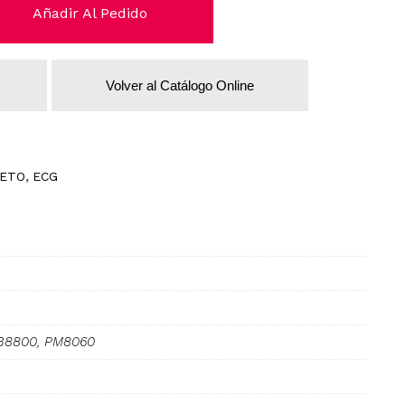
Añadir Al Pedido
Volver al Catálogo Online
ETO
,
ECG
PB8800, PM8060