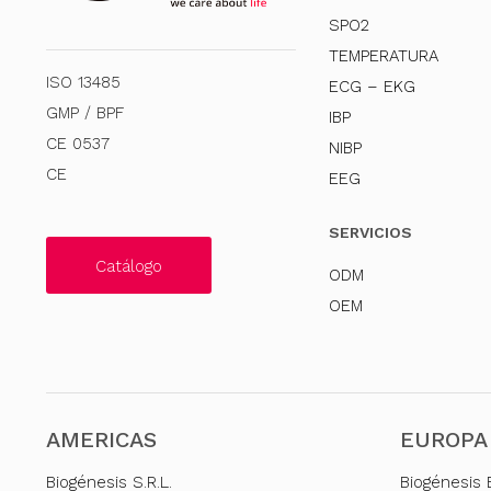
SPO2
TEMPERATURA
ISO 13485
ECG – EKG
GMP / BPF
IBP
CE 0537
NIBP
CE
EEG
SERVICIOS
Catálogo
ODM
OEM
AMERICAS
EUROPA
Biogénesis S.R.L.
Biogénesis 