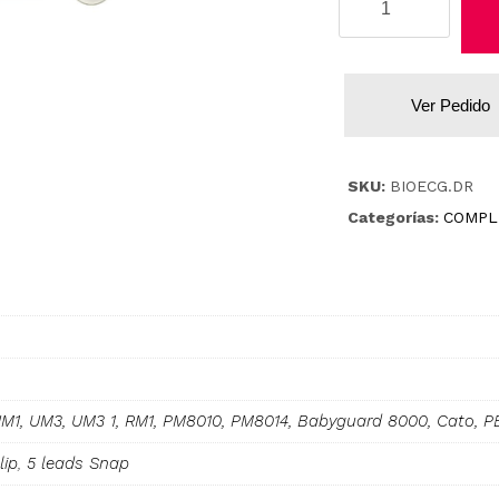
Siemens
cantidad
Ver Pedido
SKU:
BIOECG.DR
Categorías:
COMPL
M1, UM3, UM3 1, RM1, PM8010, PM8014, Babyguard 8000, Cato, 
lip
,
5 leads Snap