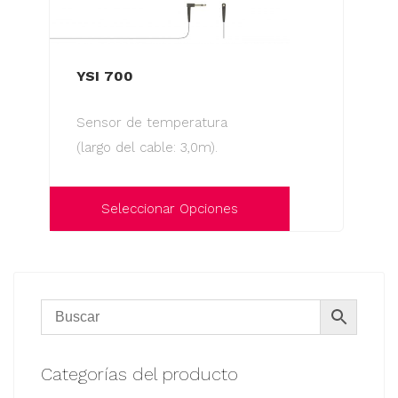
YSI 700
Sensor de temperatura
(largo del cable: 3,0m).
Seleccionar Opciones
Este
producto
tiene
múltiples
variantes.
Las
Categorías del producto
opciones