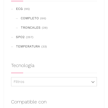
se
ECG
(95)
pueden
COMPLETO
elegir
(66)
en
TRONCALES
(29)
la
SPO2
(257)
página
de
TEMPERATURA
(33)
producto
Tecnología
Filtros
Compatible con