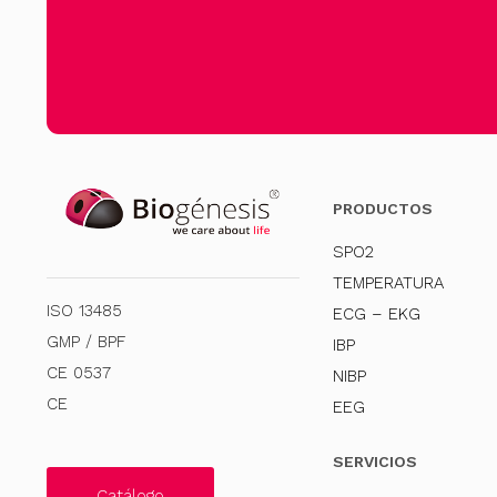
PRODUCTOS
SPO2
TEMPERATURA
ISO 13485
ECG – EKG
GMP / BPF
IBP
CE 0537
NIBP
CE
EEG
SERVICIOS
Catálogo