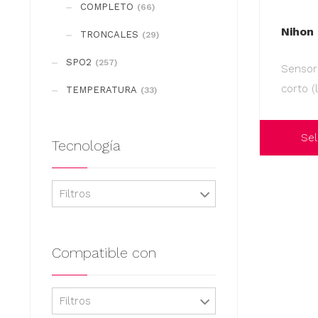
COMPLETO
(66)
Nihon
TRONCALES
(29)
SPO2
(257)
Sensor
corto (
TEMPERATURA
(33)
Sel
Tecnología
Este
producto
Filtros
tiene
múltiples
variantes.
Compatible con
Las
opciones
Filtros
se