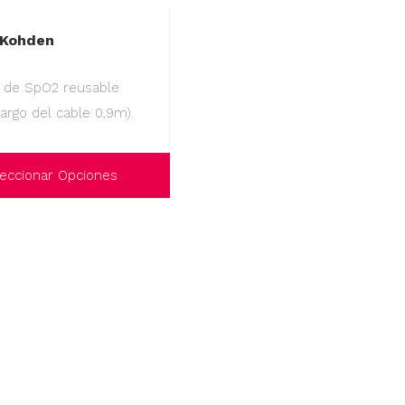
 Kohden
 de SpO2 reusable
largo del cable 0,9m).
eccionar Opciones