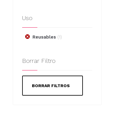
pueden
elegir
Uso
en
la
página
Reusables
1
de
producto
Borrar Filtro
BORRAR FILTROS