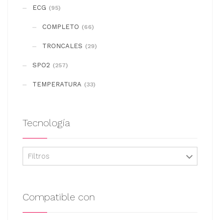
se
ECG
(95)
pueden
COMPLETO
elegir
(66)
en
TRONCALES
(29)
la
SPO2
(257)
página
de
TEMPERATURA
(33)
producto
Tecnología
Filtros
Compatible con