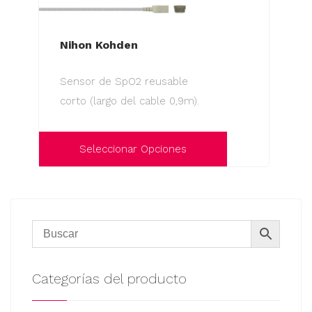
Nihon Kohden
Sensor de SpO2 reusable
corto (largo del cable 0,9m).
Seleccionar Opciones
Este
producto
tiene
múltiples
variantes.
Las
Categorías del producto
opciones