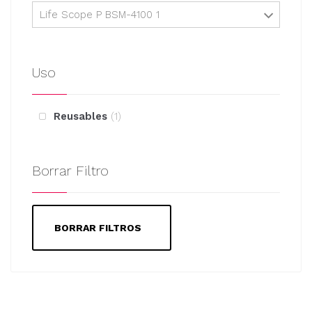
Life Scope P BSM-4100 1
Uso
Reusables
1
Borrar Filtro
BORRAR FILTROS