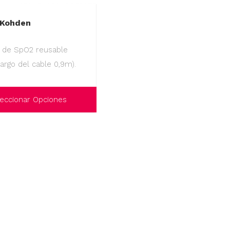
 Kohden
 de SpO2 reusable
largo del cable 0,9m).
eccionar Opciones