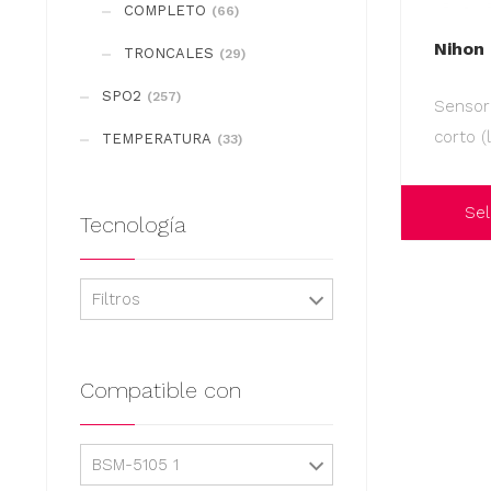
COMPLETO
(66)
Nihon
TRONCALES
(29)
SPO2
(257)
Sensor
corto (
TEMPERATURA
(33)
Sel
Tecnología
Este
producto
Filtros
tiene
múltiples
variantes.
Compatible con
Las
opciones
BSM-5105 1
se