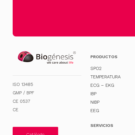
PRODUCTOS
SPO2
TEMPERATURA
ISO 13485
ECG – EKG
GMP / BPF
IBP
CE 0537
NIBP
CE
EEG
SERVICIOS
Catálogo