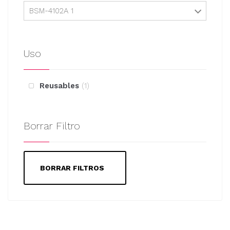
BSM-4102A 1
Uso
Reusables
1
Borrar Filtro
BORRAR FILTROS