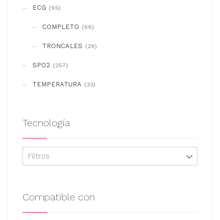
se
ECG
(95)
pueden
COMPLETO
elegir
(66)
en
TRONCALES
(29)
la
SPO2
(257)
página
de
TEMPERATURA
(33)
producto
Tecnología
Filtros
Compatible con