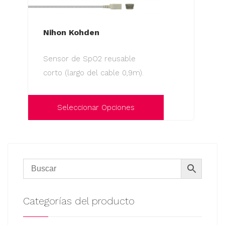
Nihon Kohden
Sensor de SpO2 reusable
corto (largo del cable 0,9m).
Seleccionar Opciones
Este
producto
tiene
múltiples
variantes.
Las
Categorías del producto
opciones