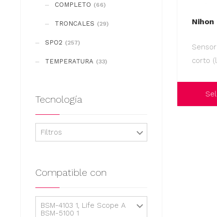
COMPLETO
(66)
Nihon
TRONCALES
(29)
SPO2
(257)
Sensor
corto (
TEMPERATURA
(33)
Sel
Tecnología
Este
producto
Filtros
tiene
múltiples
variantes.
Compatible con
Las
opciones
BSM-4103 1, Life Scope A
se
BSM-5100 1