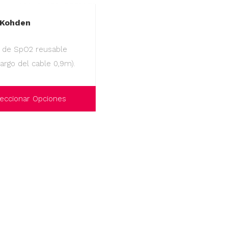
 Kohden
 de SpO2 reusable
largo del cable 0,9m).
eccionar Opciones