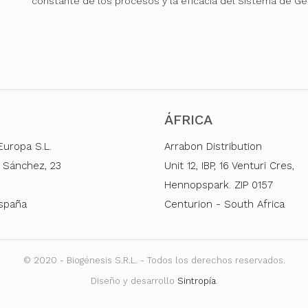
constante de los procesos y la eficacia del Sistema de Ge
ÁFRICA
Europa S.L.
Arrabon Distribution
 Sánchez, 23
Unit 12, IBP, 16 Venturi Cres,
Hennopspark. ZIP 0157
España
Centurion - South Africa
© 2020 - Biogénesis S.R.L. - Todos los derechos reservados.
Diseño y desarrollo
Sintropía
.