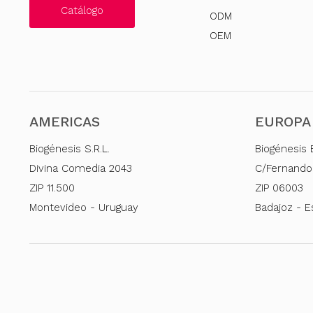
Catálogo
ODM
OEM
AMERICAS
EUROPA
Biogénesis S.R.L.
Biogénesis 
Divina Comedia 2043
C/Fernando
ZIP 11.500
ZIP 06003
Montevideo - Uruguay
Badajoz - 