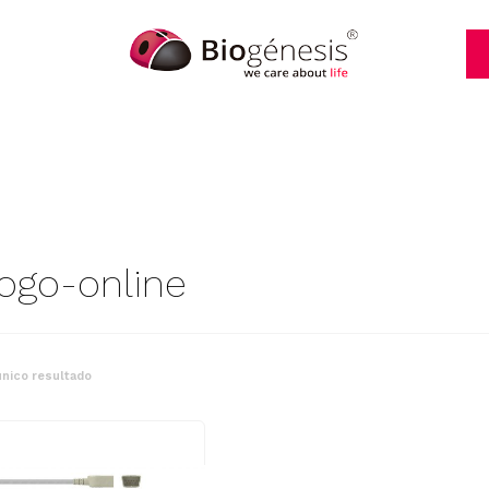
logo-online
nico resultado