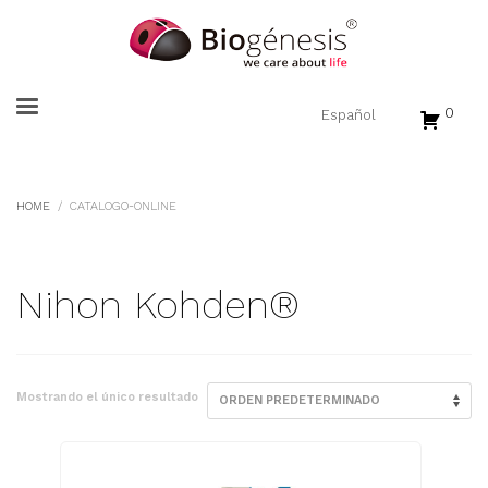
0
HOME
CATALOGO-ONLINE
Nihon Kohden®
Mostrando el único resultado