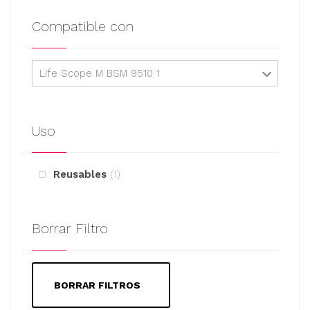
Compatible con
Life Scope M BSM 9510 1
Uso
Reusables
1
Borrar Filtro
BORRAR FILTROS