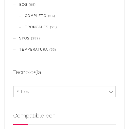
se
ECG
(95)
pueden
COMPLETO
elegir
(66)
en
TRONCALES
(29)
la
SPO2
(257)
página
de
TEMPERATURA
(33)
producto
Tecnología
Filtros
Compatible con